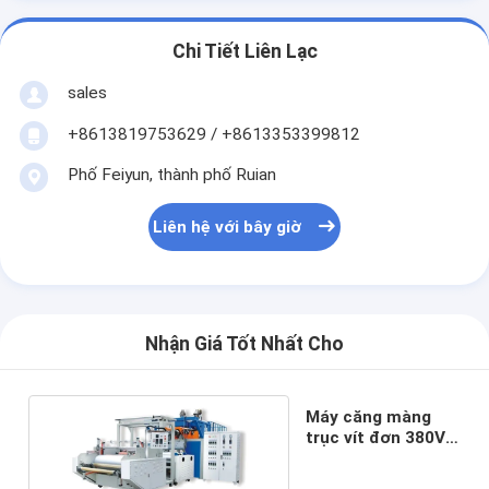
Chi Tiết Liên Lạc
sales
+8613819753629 / +8613353399812
Phố Feiyun, thành phố Ruian
Liên hệ với bây giờ
Nhận Giá Tốt Nhất Cho
Máy căng màng
trục vít đơn 380V
50HZ 3 pha