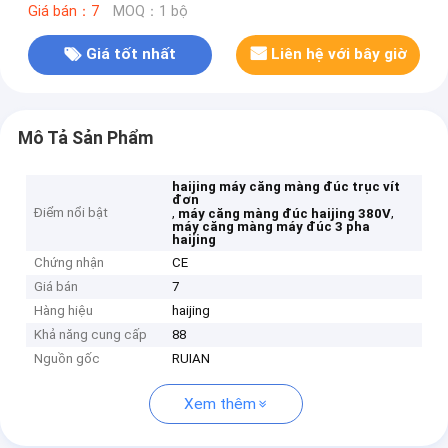
Giá bán：7
MOQ：1 bộ
Giá tốt nhất
Liên hệ với bây giờ
Mô Tả Sản Phẩm
haijing máy căng màng đúc trục vít
đơn
Điểm nổi bật
,
,
máy căng màng đúc haijing 380V
máy căng màng máy đúc 3 pha
haijing
Chứng nhận
CE
Giá bán
7
Hàng hiệu
haijing
Khả năng cung cấp
88
Nguồn gốc
RUIAN
Xem thêm