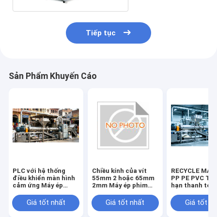
Tiếp tục
Sản Phẩm Khuyến Cáo
PLC với hệ thống
Chiều kính của vít
RECYCLE MAC
điều khiển màn hình
55mm 2 hoặc 65mm
PP PE PVC T T
cảm ứng Máy ép
2mm Máy ép phim
hạn thanh toá
phim Máy ứng dụng
Tổng công suất 11-
ép phim Máy é
nông nghiệp
21kw Khả năng ép
có động cơ ch
Giá tốt nhất
Giá tốt nhất
Giá tốt n
Diameter Of Screw
100 đến 500 kg h cho
7.5kw 11kw Đ
55mm 2 hoặc 65mm
ép phim nhựa
thiết kế để sả