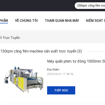
PHẨM
VỀ CHÚNG TÔI
THAM QUAN NHÀ MÁY
KIỂM SOÁT
TRƯỜNG HỢP
ất Trực Tuyến
150rpm cling film machine sản xuất trực tuyến
(3)
Máy quấn phim tự động 1000mm 50
Đọc thêm
2022-06-01 17:48:36
TIẾP XÚC