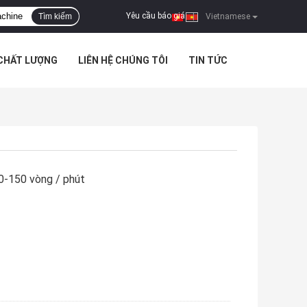
Yêu cầu báo giá
Tìm kiếm
|
Vietnamese
 CHẤT LƯỢNG
LIÊN HỆ CHÚNG TÔI
TIN TỨC
-150 vòng / phút