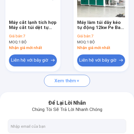
Tham quan nhà máy
Kiểm soát chất lượng
Máy cắt lạnh tích hợp
Máy làm túi dây kéo
Máy cắt túi dệt tự
tự động 12kw Pe Bao
Liên hệ chúng tôi
động Cắt gấp May
bì màng mờ
Giá bán:
7
Giá bán:
7
MOQ:
1 BỘ
MOQ:
1 BỘ
Tin tức
Nhận giá mới nhất
Nhận giá mới nhất
Tất cả các trường hợp
Liên hệ với bây giờ
Liên hệ với bây giờ
Xem thêm
Máy in Flexo tốc độ cao
Máy in Flexo không dệt
Để Lại Lời Nhắn
Chúng Tôi Sẽ Trả Lời Nhanh Chóng
Máy in Flexo kỹ thuật số
Máy in nhãn Flexo