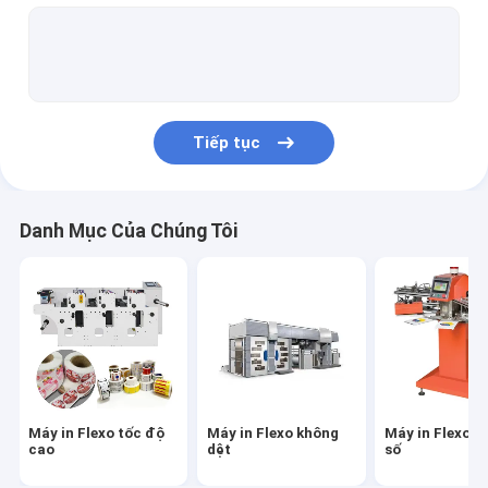
Máy in Flexo nhựa
Máy in Flexo giấy
Máy làm túi giấy tự động
Tiếp tục
Máy làm túi giấy y tế
máy làm túi xách giấy
Danh Mục Của Chúng Tôi
Máy làm túi mua sắm giấy
Máy làm túi giấy kraft
Máy làm túi giấy đáy vuông
Máy làm ga trải giường dùng một lần
Máy in Flexo tốc độ
Máy in Flexo không
Máy in Flexo k
Máy làm áo choàng phẫu thuật dùng một lần
cao
dệt
số