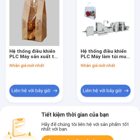
Hệ thống điều khiển
Hệ thống điều khiển
PLC Máy sản xuất túi
PLC Máy làm túi mua
mua sắm giấy 220V
sắm giấy với đơn vị in
Nhận giá mới nhất
Nhận giá mới nhất
380V Máy sản xuất
Flexo tùy chọn Tốc
túi giấy công nghiệp
độ sản xuất 30 đến
cho bao bì thương
80 túi mỗi phút
mại
Liên hệ với bây giờ
Liên hệ với bây giờ
Tiết kiệm thời gian của bạn
Hãy để chúng tôi liên hệ với sản phẩm tốt
nhất với bạn.