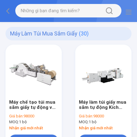
Máy Làm Túi Mua Sắm Giấy
(30)
Máy chế tạo túi mua
Máy làm túi giấy mua
sắm giấy tự động với
sắm tự động Kích
đơn vị in Flexo tùy
thước túi tùy chỉnh
Giá bán:
98000
Giá bán:
98000
chọn tương thích với
Mực nước Lý tưởng
MOQ:
1 bộ
MOQ:
1 bộ
vật liệu phim PE
cho Đóng gói bán lẻ
HDPE LDPE
và Túi giấy
Nhận giá mới nhất
Nhận giá mới nhất