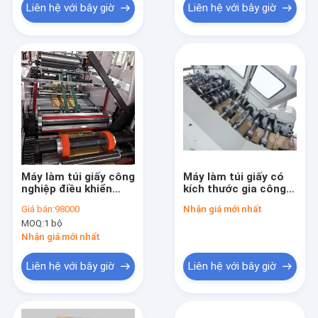
Liên hệ với bây giờ
Liên hệ với bây giờ
Máy làm túi giấy công
Máy làm túi giấy có
nghiệp điều khiển
kích thước gia công
PLC với mực nước
4500 X 1800 X 2000
Giá bán:
98000
Nhận giá mới nhất
phù hợp cho sản xuất
mm với tổng công
MOQ:
1 bộ
túi giấy liên tục
suất 15 KW và tốc độ
sản xuất 30-80 túi
Nhận giá mới nhất
mỗi phút
Liên hệ với bây giờ
Liên hệ với bây giờ