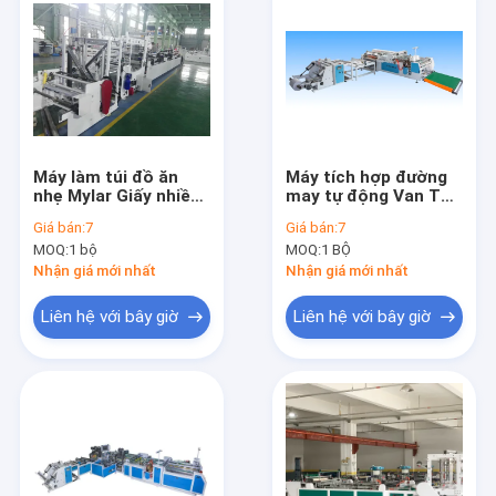
Máy làm túi đồ ăn
Máy tích hợp đường
nhẹ Mylar Giấy nhiều
may tự động Van Túi
lớp PE Doypack
dệt cắt lạnh
Giá bán:
7
Giá bán:
7
Zipper Pouch
MOQ:
1 bộ
MOQ:
1 BỘ
Nhận giá mới nhất
Nhận giá mới nhất
Liên hệ với bây giờ
Liên hệ với bây giờ
Nhà
Sản phẩm
Về chúng tôi