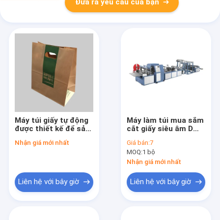
Đưa ra yêu cầu của bạn
Máy túi giấy tự động
Máy làm túi mua sắm
được thiết kế để sản
cắt giấy siêu âm D
xuất túi giấy đáy
120 chiếc / phút
Nhận giá mới nhất
Giá bán:
7
vuông sử dụng hệ
không dệt
MOQ:
1 bộ
thống mực nước và
mực tia cực tím
Nhận giá mới nhất
Liên hệ với bây giờ
Liên hệ với bây giờ