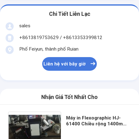
Chi Tiết Liên Lạc
sales
+8613819753629 / +8613353399812
Phố Feiyun, thành phố Ruian
Liên hệ với bây giờ
Nhận Giá Tốt Nhất Cho
Máy in Flexographic HJ-
61400 Chiều rộng 1400mm
Tốc độ 10-70m / phút