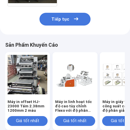
Tiếp tục
Sản Phẩm Khuyến Cáo
Máy in offset HJ-
Máy in linh hoạt tốc
Máy in giấy tự
23000 Tấm 2.38mm
độ cao tùy chỉnh
công suất cao
1200mm 2 màu
Flexo với độ phân
độ phân giải v
giải cao
bền cao
Giá tốt nhất
Giá tốt nhất
Giá tốt n