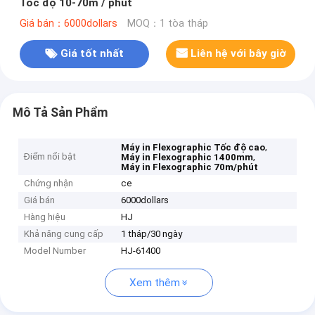
Tốc độ 10-70m / phút
Giá bán：6000dollars
MOQ：1 tòa tháp
Giá tốt nhất
Liên hệ với bây giờ
Mô Tả Sản Phẩm
,
Máy in Flexographic Tốc độ cao
Điểm nổi bật
,
Máy in Flexographic 1400mm
Máy in Flexographic 70m/phút
Chứng nhận
ce
Giá bán
6000dollars
Hàng hiệu
HJ
Khả năng cung cấp
1 tháp/30 ngày
Model Number
HJ-61400
Xem thêm