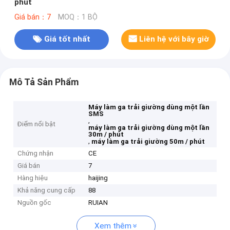
phút
Giá bán：7
MOQ：1 BỘ
Giá tốt nhất
Liên hệ với bây giờ
Mô Tả Sản Phẩm
Máy làm ga trải giường dùng một lần
SMS
,
Điểm nổi bật
máy làm ga trải giường dùng một lần
30m / phút
,
máy làm ga trải giường 50m / phút
Chứng nhận
CE
Giá bán
7
Hàng hiệu
haijing
Khả năng cung cấp
88
Nguồn gốc
RUIAN
Xem thêm