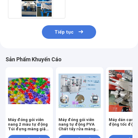
/ phút
Tiếp tục
Sản Phẩm Khuyến Cáo
Máy đóng gói viên
Máy đóng gói viên
Máy dán cạnh 
nang 2 màu tự động
nang tự động PVA
động tốc độ c
Túi đựng màng giặt
Chất tẩy rửa màng
hòa tan trong nước
hòa tan trong nước