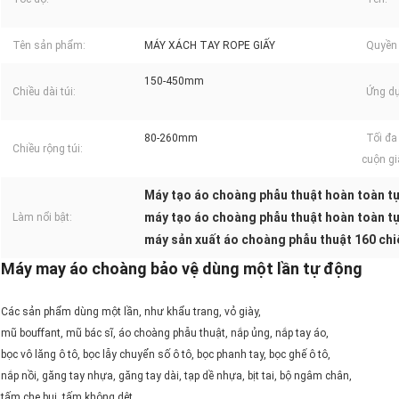
Tên sản phẩm:
MÁY XÁCH TAY ROPE GIẤY
Quyền 
150-450mm
Chiều dài túi:
Ứng d
80-260mm
Tối đa
Chiều rộng túi:
cuộn gi
Máy tạo áo choàng phẫu thuật hoàn toàn t
máy tạo áo choàng phẫu thuật hoàn toàn t
Làm nổi bật:
máy sản xuất áo choàng phẫu thuật 160 chiế
Máy may áo choàng bảo vệ dùng một lần tự động
Các sản phẩm dùng một lần, như khẩu trang, vỏ giày,
mũ bouffant, mũ bác sĩ, áo choàng phẫu thuật, nắp ủng, nắp tay áo,
bọc vô lăng ô tô, bọc lẫy chuyển số ô tô, bọc phanh tay, bọc ghế ô tô,
nắp nồi, găng tay nhựa, găng tay dài, tạp dề nhựa, bịt tai, bộ ngâm chân,
tấm che bụi, tấm không dệt.