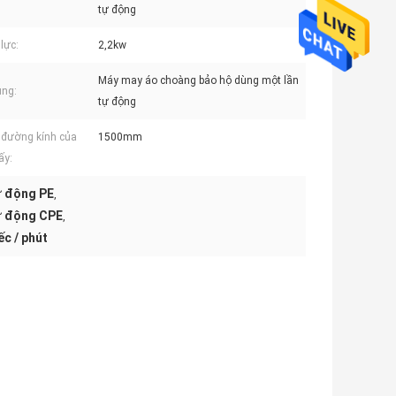
tự động
lực:
2,2kw
Máy may áo choàng bảo hộ dùng một lần
ụng:
tự động
 đường kính của
1500mm
ấy:
ự động PE
,
ự động CPE
,
c / phút