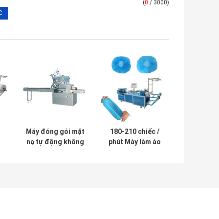
(
0
/ 3000)
Máy đóng gói mặt
180-210 chiếc /
nạ tự động không
phút Máy làm áo
t
dệt 20-80 túi /
choàng phẫu
áy
phút
thuật dùng một
-
lần, Máy làm nắp
t
đậy dùng một lần