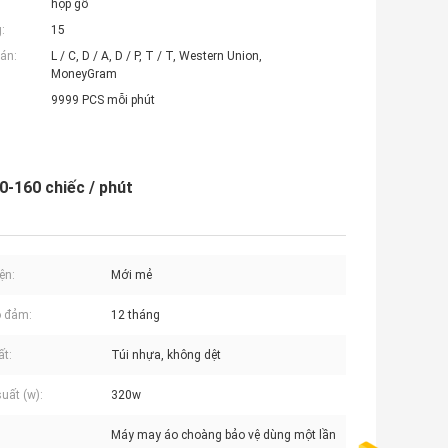
hộp gỗ
:
15
án:
L / C, D / A, D / P, T / T, Western Union,
MoneyGram
9999 PCS mỗi phút
-160 chiếc / phút
ện:
Mới mẻ
o đảm:
12 tháng
ất:
Túi nhựa, không dệt
uất (w):
320w
Máy may áo choàng bảo vệ dùng một lần