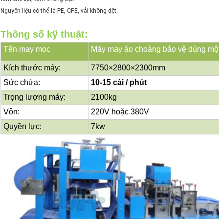
Nguyên liệu có thể là PE, CPE, vải không dệt.
Thông số kỹ thuật:
Tên may moc
Máy may áo choàng bảo vệ dùng một
Kích thước máy:
7750
×
2800
×
2300mm
Sức chứa:
10-15 cái / phút
Trọng lượng máy:
2100kg
Vôn:
220V hoặc 380V
Quyền lực:
7kw