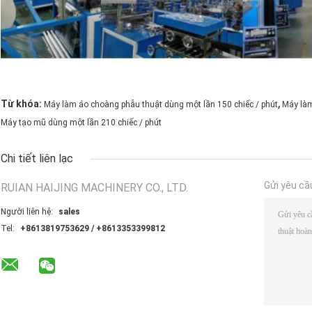
,
Từ khóa:
Máy làm áo choàng phẫu thuật dùng một lần 150 chiếc / phút
Máy làm
Máy tạo mũ dùng một lần 210 chiếc / phút
Chi tiết liên lạc
Gửi yêu cầ
RUIAN HAIJING MACHINERY CO., LTD.
Người liên hệ:
sales
Tel:
+8613819753629 / +8613353399812