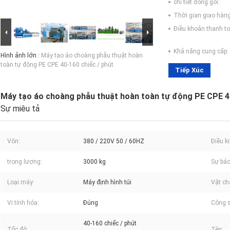
chi tiết đóng gói:
Thời gian giao hàng
Điều khoản thanh to
Khả năng cung cấp:
Hình ảnh lớn :
Máy tạo áo choàng phẫu thuật hoàn
toàn tự động PE CPE 40-160 chiếc / phút
Tiếp Xúc
Máy tạo áo choàng phẫu thuật hoàn toàn tự động PE CPE 40
Sự miêu tả
Vôn:
380 / 220V 50 / 60HZ
Điều ki
trọng lượng:
3000 kg
Sự bả
Loại máy:
Máy định hình túi
Vật ch
Vi tính hóa:
Đúng
Công s
40-160 chiếc / phút
Tốc độ:
Tên: