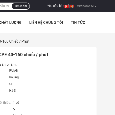
Yêu cầu báo giá
Tìm kiếm
|
Vietnamese
 CHẤT LƯỢNG
LIÊN HỆ CHÚNG TÔI
TIN TỨC
-160 Chiếc / Phút
PE 40-160 chiếc / phút
 sản phẩm:
RUIAN
haijing
CE
HJ-S
i thiểu:
1 bộ
5