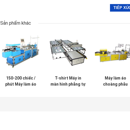
Sản phẩm khác
150-200 chiếc /
T-shirt Máy in
Máy làm áo
phút Máy làm áo
màn hình phẳng tự
choàng phẫu
choàng phẫu
động Máy may
thuật dùng mộ
thuật dùng một
quần áo vải
lần chống bụi M
lần CE Máy Cap
làm nắp đậy 150
Bouffant
200 chiếc / phú