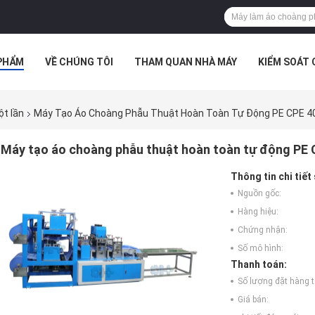
PHẨM
VỀ CHÚNG TÔI
THAM QUAN NHÀ MÁY
KIỂM SOÁT
TRƯỜNG HỢP
t lần
Máy Tạo Áo Choàng Phẫu Thuật Hoàn Toàn Tự Động PE CPE 40
Máy tạo áo choàng phẫu thuật hoàn toàn tự động PE C
Thông tin chi tiết
Nguồn gốc:
Hàng hiệu:
Chứng nhận:
Số mô hình:
Thanh toán:
Số lượng đặt hàng tố
Giá bán: