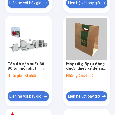
Liên hệ với bây giờ
Liên hệ với bây giờ
Tốc độ sản xuất 30-
Máy túi giấy tự động
80 túi mỗi phút Thiết
được thiết kế để sản
bị sản xuất túi giấy
xuất túi giấy đáy
Nhận giá mới nhất
Nhận giá mới nhất
với hệ thống điều
vuông sử dụng hệ
khiển PLC cung cấp
thống mực nước và
và hoạt động ổn định
mực tia cực tím
Liên hệ với bây giờ
Liên hệ với bây giờ