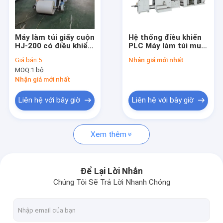
Tham quan nhà máy
Kiểm soát chất lượng
Máy làm túi giấy cuộn
Hệ thống điều khiển
HJ-200 có điều khiển
PLC Máy làm túi mua
Liên hệ chúng tôi
lớp phủ phòng không
sắm giấy với đơn vị in
Giá bán:
5
Nhận giá mới nhất
# Máy làm túi đựng
Flexo tùy chọn Tốc
MOQ:
1 bộ
giấy đáy vuông 80-
độ sản xuất 30 đến
Tin tức
200m
80 túi mỗi phút
Nhận giá mới nhất
Tất cả các trường hợp
Liên hệ với bây giờ
Liên hệ với bây giờ
Xem thêm
Máy in Flexo tốc độ cao
Máy in Flexo không dệt
Để Lại Lời Nhắn
Chúng Tôi Sẽ Trả Lời Nhanh Chóng
Máy in Flexo kỹ thuật số
Máy in nhãn Flexo