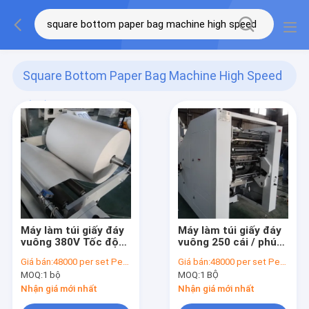
Square Bottom Paper Bag Machine High Speed
(39)
Máy làm túi giấy đáy
Máy làm túi giấy đáy
vuông 380V Tốc độ
vuông 250 cái / phút
cao 100-280mm
295-640mm
Giá bán:
48000 per set Per month
Giá bán:
48000 per set Per month
MOQ:
1 bộ
MOQ:
1 BỘ
Nhận giá mới nhất
Nhận giá mới nhất