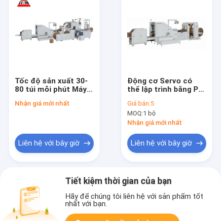
Tốc độ sản xuất 30-
Động cơ Servo có
80 túi mỗi phút Máy
thể lập trình bằng PC
sản xuất túi giấy có
Máy làm túi giấy đáy
Nhận giá mới nhất
Giá bán:
5
máy in CMYK Flexo lý
vuông
MOQ:
1 bộ
tưởng cho nhu cầu in
330/330L/330XL#CE
tùy chỉnh
Chứng nhận ISO SGS
Nhận giá mới nhất
BV
Liên hệ với bây giờ
Liên hệ với bây giờ
Tiết kiệm thời gian của bạn
Hãy để chúng tôi liên hệ với sản phẩm tốt
nhất với bạn.