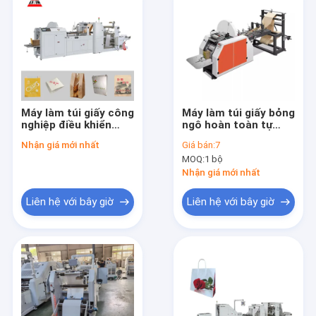
Máy làm túi giấy công
Máy làm túi giấy bỏng
nghiệp điều khiển
ngô hoàn toàn tự
PLC với mực nước
động Máy làm túi
Nhận giá mới nhất
Giá bán:
7
phù hợp cho sản xuất
thực phẩm Kraft tốc
MOQ:
1 bộ
túi giấy liên tục
độ cao 380V Lò vi
sóng
Nhận giá mới nhất
Liên hệ với bây giờ
Liên hệ với bây giờ
Nhà
Sản phẩm
Về chúng tôi