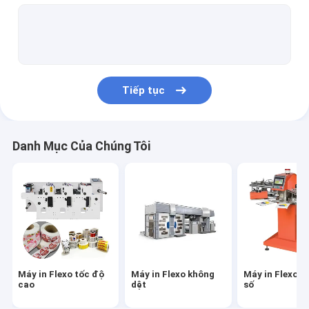
Máy in Flexo nhựa
Máy in Flexo giấy
Máy làm túi giấy tự động
Tiếp tục
Máy làm túi giấy y tế
máy làm túi xách giấy
Danh Mục Của Chúng Tôi
Máy làm túi mua sắm giấy
Máy làm túi giấy kraft
Máy làm túi giấy đáy vuông
Máy làm ga trải giường dùng một lần
Máy in Flexo tốc độ
Máy in Flexo không
Máy in Flexo k
Máy làm áo choàng phẫu thuật dùng một lần
cao
dệt
số