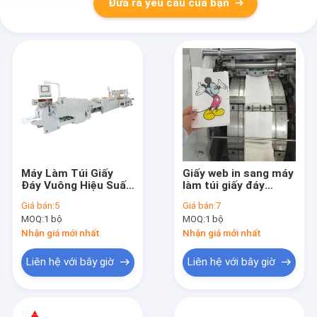
Đưa ra yêu cầu của bạn
Máy Làm Túi Giấy
Giấy web in sang máy
Đáy Vuông Hiệu Suất
làm túi giấy đáy
Cao (HJ550)#Máy
vuông
Giá bán:
5
Giá bán:
7
Làm Túi Giấy Đáy
MOQ:
1 bộ
MOQ:
1 bộ
Vuông 570-1630mm
Nhận giá mới nhất
Nhận giá mới nhất
Liên hệ với bây giờ
Liên hệ với bây giờ